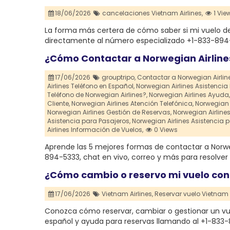
18/06/2026
cancelaciones Vietnam Airlines,
1 Vie
La forma más certera de cómo saber si mi vuelo de
directamente al número especializado +1-833-894
¿Cómo Contactar a Norwegian Airline
17/06/2026
grouptripo,
Contactar a Norwegian Airline
Airlines Teléfono en Español,
Norwegian Airlines Asistencia
Teléfono de Norwegian Airlines?,
Norwegian Airlines Ayuda,
Cliente,
Norwegian Airlines Atención Telefónica,
Norwegian A
Norwegian Airlines Gestión de Reservas,
Norwegian Airline
Asistencia para Pasajeros,
Norwegian Airlines Asistencia p
Airlines Información de Vuelos,
0 Views
Aprende las 5 mejores formas de contactar a Norweg
894-5333, chat en vivo, correo y más para resolve
¿Cómo cambio o reservo mi vuelo con
17/06/2026
Vietnam Airlines,
Reservar vuelo Vietnam A
Conozca cómo reservar, cambiar o gestionar un vue
español y ayuda para reservas llamando al +1-833