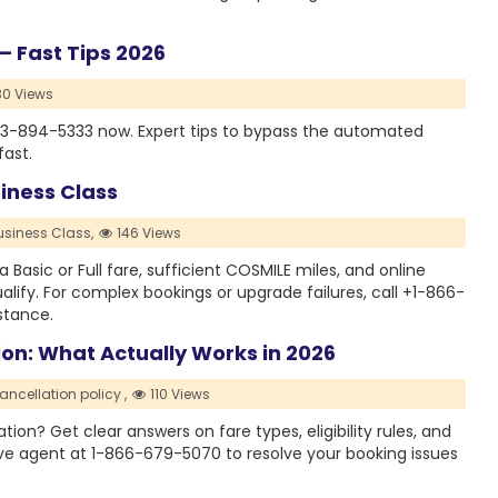
 – Fast Tips 2026
0 Views
-833-894-5333 now. Expert tips to bypass the automated
fast.
siness Class
Business Class,
146 Views
a Basic or Full fare, sufficient COSMILE miles, and online
alify. For complex bookings or upgrade failures, call +1-866-
stance.
ion: What Actually Works in 2026
cancellation policy ,
110 Views
ion? Get clear answers on fare types, eligibility rules, and
live agent at 1-866-679-5070 to resolve your booking issues