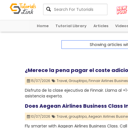
Home
Tutorial Library
Articles
Video
Showing articles w
¿Merece la pena pagar el coste adicion
15/07/2026
Travel,
Grouptripo,
Finnair Airlines Busine
Disfruta de la clase ejecutiva de Finnair. Llama al
asistencia experta.
Does Aegean Airlines Business Class 
10/07/2026
Travel,
grouptripo,
Aegean Airlines Busine
Fly smarter with Aagean Airlines Business Class. Ca