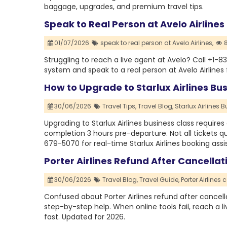
baggage, upgrades, and premium travel tips.
Speak to Real Person at Avelo Airlines
01/07/2026
speak to real person at Avelo Airlines,
8
Struggling to reach a live agent at Avelo? Call +1
system and speak to a real person at Avelo Airlines 
How to Upgrade to Starlux Airlines Bu
30/06/2026
Travel Tips,
Travel Blog,
Starlux Airlines 
Upgrading to Starlux Airlines business class requires 
completion 3 hours pre-departure. Not all tickets qu
679-5070 for real-time Starlux Airlines booking assi
Porter Airlines Refund After Cancellat
30/06/2026
Travel Blog,
Travel Guide,
Porter Airlines 
Confused about Porter Airlines refund after cancellat
step-by-step help. When online tools fail, reach a 
fast. Updated for 2026.