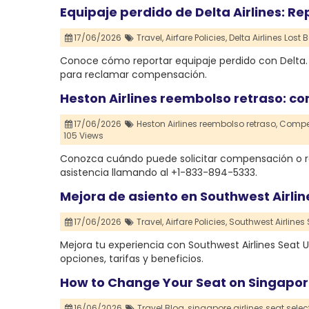
Equipaje perdido de Delta Airlines: R
17/06/2026
Travel,
Airfare Policies,
Delta Airlines Lost
Conoce cómo reportar equipaje perdido con Delta.
para reclamar compensación.
Heston Airlines reembolso retraso: 
17/06/2026
Heston Airlines reembolso retraso,
Compen
105 Views
Conozca cuándo puede solicitar compensación o re
asistencia llamando al +1-833-894-5333.
Mejora de asiento en Southwest Airline
17/06/2026
Travel,
Airfare Policies,
Southwest Airlines
Mejora tu experiencia con Southwest Airlines Seat
opciones, tarifas y beneficios.
How to Change Your Seat on Singapore
16/06/2026
Travel Blog,
singapore airlines seat selec