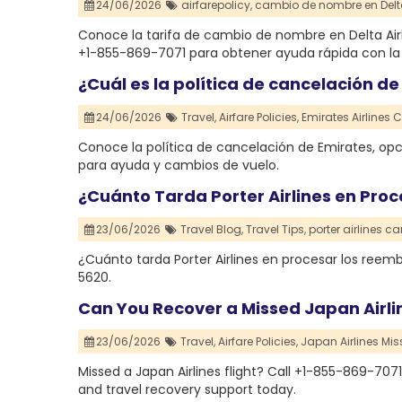
24/06/2026
airfarepolicy,
cambio de nombre en Delta 
Conoce la tarifa de cambio de nombre en Delta Airl
+1-855-869-7071 para obtener ayuda rápida con la
¿Cuál es la política de cancelación de
24/06/2026
Travel,
Airfare Policies,
Emirates Airlines C
Conoce la política de cancelación de Emirates, op
para ayuda y cambios de vuelo.
¿Cuánto Tarda Porter Airlines en Pro
23/06/2026
Travel Blog,
Travel Tips,
porter airlines ca
¿Cuánto tarda Porter Airlines en procesar los ree
5620.
Can You Recover a Missed Japan Airlin
23/06/2026
Travel,
Airfare Policies,
Japan Airlines Miss
Missed a Japan Airlines flight? Call +1-855-869-7071
and travel recovery support today.