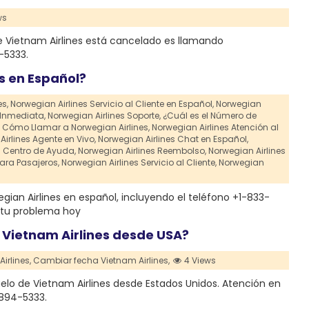
ws
 Vietnam Airlines está cancelado es llamando
-5333.
s en Español?
s,
Norwegian Airlines Servicio al Cliente en Español,
Norwegian
 Inmediata,
Norwegian Airlines Soporte,
¿Cuál es el Número de
Cómo Llamar a Norwegian Airlines,
Norwegian Airlines Atención al
irlines Agente en Vivo,
Norwegian Airlines Chat en Español,
s Centro de Ayuda,
Norwegian Airlines Reembolso,
Norwegian Airlines
ara Pasajeros,
Norwegian Airlines Servicio al Cliente,
Norwegian
ian Airlines en español, incluyendo el teléfono +1-833-
r tu problema hoy
 Vietnam Airlines desde USA?
irlines,
Cambiar fecha Vietnam Airlines,
4 Views
lo de Vietnam Airlines desde Estados Unidos. Atención en
-894-5333.