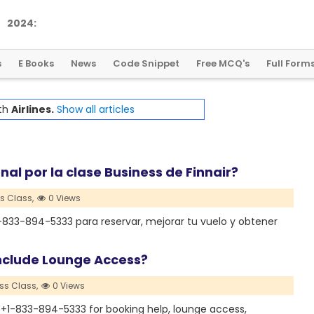
2
0
2
4
:
A
L
a
n
d
m
a
r
k
Y
e
a
r
f
o
r
G
l
o
b
a
l
C
r
y
p
t
o
R
e
g
u
l
a
t
i
o
n
s
E Books
News
Code Snippet
Free MCQ's
Full Form
ith
Airlines.
Show all articles
al por la clase Business de Finnair?
ss Class,
0 Views
 +1-833-894-5333 para reservar, mejorar tu vuelo y obtener
Include Lounge Access?
ss Class,
0 Views
ll +1-833-894-5333 for booking help, lounge access,