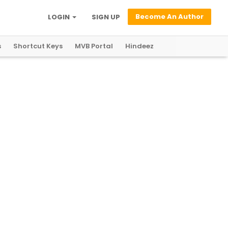
Become An Author
LOGIN
SIGN UP
s
Shortcut Keys
MVB Portal
Hindeez